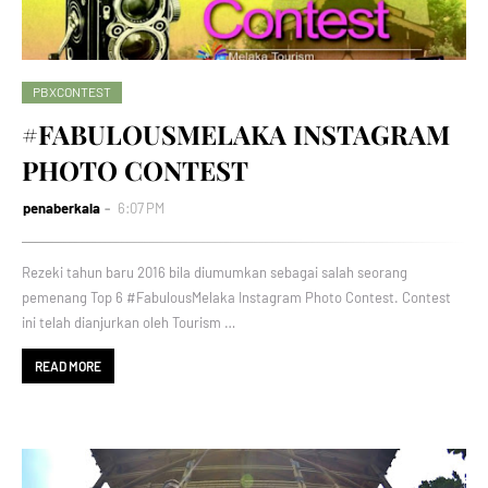
PBXCONTEST
#FABULOUSMELAKA INSTAGRAM
PHOTO CONTEST
penaberkala
6:07 PM
Rezeki tahun baru 2016 bila diumumkan sebagai salah seorang
pemenang Top 6 #FabulousMelaka Instagram Photo Contest. Contest
ini telah dianjurkan oleh Tourism …
READ MORE