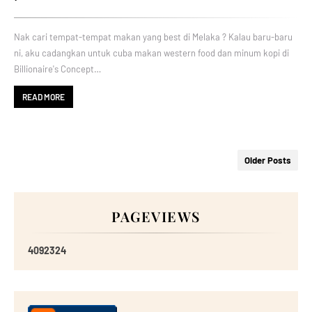
Nak cari tempat-tempat makan yang best di Melaka ? Kalau baru-baru
ni, aku cadangkan untuk cuba makan western food dan minum kopi di
Billionaire's Concept…
READ MORE
Older Posts
PAGEVIEWS
4
0
9
2
3
2
4