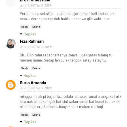
July 18, 2017 at 12:33 PM
Pernah rasa sekali je.. Itupun dah jatuh hati, kali kedua nak
rasa... dorang cakap dah habis... kecewa gila waktu tue
Reply
Delete
Replies
Fiza Rahman
July 18, 2017 at 12:36 PM
Ok.. DAh tahu sebab tertanya-tanya jugak satay tulang tu
macam mana. Sedap lah pulak tengok satay-satay tu.
Reply
Delete
Replies
Suria Amanda
July 18, 2017 at 12:38 PM
minggu ni nak pi terjah la...selalu nampak ramai orang..kali ni x
kira nak pi makan gak kat sini walau ramai kat kedai tu...akak
ni nama je org Somban..banyak port makan x pi lagi
Reply
Delete
Replies