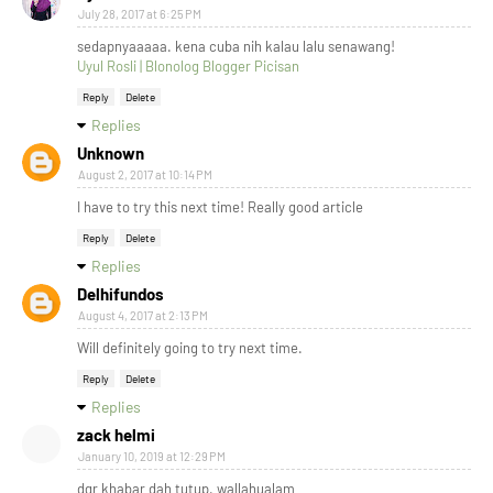
July 28, 2017 at 6:25 PM
sedapnyaaaaa. kena cuba nih kalau lalu senawang!
Uyul Rosli | Blonolog Blogger Picisan
Reply
Delete
Replies
Unknown
August 2, 2017 at 10:14 PM
I have to try this next time! Really good article
Reply
Delete
Replies
Delhifundos
August 4, 2017 at 2:13 PM
Will definitely going to try next time.
Reply
Delete
Replies
zack helmi
January 10, 2019 at 12:29 PM
dgr khabar dah tutup. wallahualam