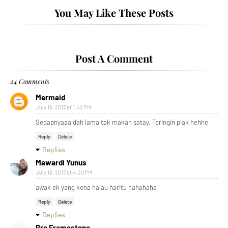
You May Like These Posts
Post A Comment
24 Comments
Mermaid
July 16, 2017 at 1:42 PM
Sedapnyaaa dah lama tak makan satay. Teringin plak hehhe
Reply
Delete
Replies
Mawardi Yunus
July 16, 2017 at 4:20 PM
awak ek yang kena halau haritu hahahaha
Reply
Delete
Replies
Bro Framestone