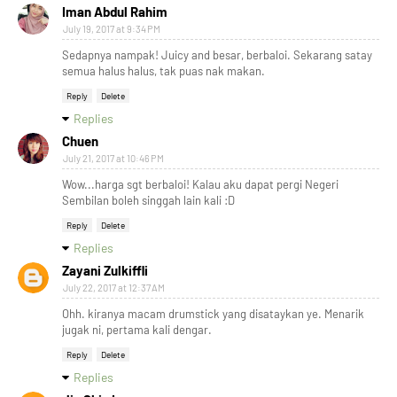
Iman Abdul Rahim
July 19, 2017 at 9:34 PM
Sedapnya nampak! Juicy and besar, berbaloi. Sekarang satay
semua halus halus, tak puas nak makan.
Reply
Delete
Replies
Chuen
July 21, 2017 at 10:46 PM
Wow...harga sgt berbaloi! Kalau aku dapat pergi Negeri
Sembilan boleh singgah lain kali :D
Reply
Delete
Replies
Zayani Zulkiffli
July 22, 2017 at 12:37 AM
Ohh. kiranya macam drumstick yang disataykan ye. Menarik
jugak ni, pertama kali dengar.
Reply
Delete
Replies