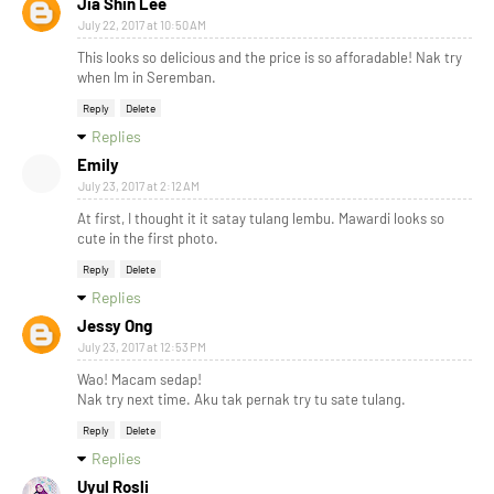
Jia Shin Lee
July 22, 2017 at 10:50 AM
This looks so delicious and the price is so afforadable! Nak try
when Im in Seremban.
Reply
Delete
Replies
Emily
July 23, 2017 at 2:12 AM
At first, I thought it it satay tulang lembu. Mawardi looks so
cute in the first photo.
Reply
Delete
Replies
Jessy Ong
July 23, 2017 at 12:53 PM
Wao! Macam sedap!
Nak try next time. Aku tak pernak try tu sate tulang.
Reply
Delete
Replies
Uyul Rosli