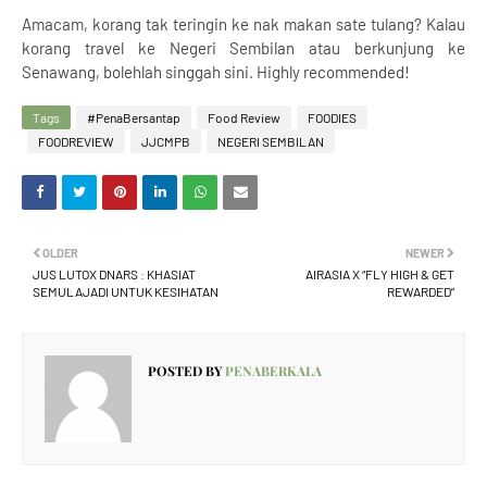
Amacam, korang tak teringin ke nak makan sate tulang? Kalau
korang travel ke Negeri Sembilan atau berkunjung ke
Senawang, bolehlah singgah sini. Highly recommended!
Tags
#PenaBersantap
Food Review
FOODIES
FOODREVIEW
JJCMPB
NEGERI SEMBILAN
OLDER
NEWER
JUS LUTOX DNARS : KHASIAT
AIRASIA X “FLY HIGH & GET
SEMULAJADI UNTUK KESIHATAN
REWARDED”
POSTED BY
PENABERKALA