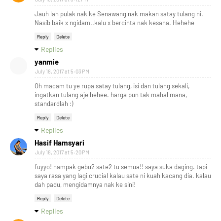
Jauh lah pulak nak ke Senawang nak makan satay tulang ni.
Nasib baik x ngidam..kalu x bercinta nak kesana. Hehehe
Reply
Delete
Replies
yanmie
July 18, 2017 at 5:03 PM
Oh macam tu ye rupa satay tulang, isi dan tulang sekali,
ingatkan tulang aje hehee. harga pun tak mahal mana,
standardlah :)
Reply
Delete
Replies
Hasif Hamsyari
July 18, 2017 at 5:20 PM
fuyyo! nampak gebu2 sate2 tu semua!! saya suka daging. tapi
saya rasa yang lagi crucial kalau sate ni kuah kacang dia. kalau
dah padu, mengidamnya nak ke sini!
Reply
Delete
Replies