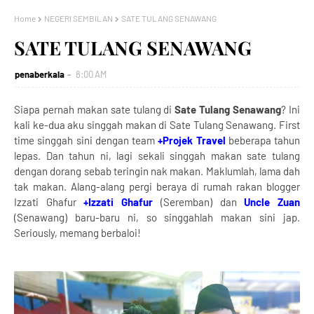
Home
NEGERI SEMBILAN
SATE TULANG SENAWANG
SATE TULANG SENAWANG
penaberkala
8:00 AM
Siapa pernah makan sate tulang di
Sate Tulang Senawang
? Ini
kali ke-dua aku singgah makan di Sate Tulang Senawang. First
time singgah sini dengan team
+Projek Travel
beberapa tahun
lepas. Dan tahun ni, lagi sekali singgah makan sate tulang
dengan dorang sebab teringin nak makan. Maklumlah, lama dah
tak makan. Alang-alang pergi beraya di rumah rakan blogger
Izzati Ghafur
+Izzati Ghafur
(Seremban) dan
Uncle Zuan
(Senawang) baru-baru ni, so singgahlah makan sini jap.
Seriously, memang berbaloi!