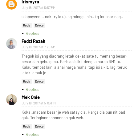
Irismyra
July 18, 2017 at 5:57 PM
sdapnyeee... nak try la ujung minggu nih.. tq for sharingg..
Reply
Delete
Replies
Fadzi Razak
July 19, 2017 at 7:26 AM
Tnegok isi yang diaorang letak dekat sate tu memang besar-
besar dan gebu gebu. Berblaoi sikit dengna harga RM1 tu.
Kalau tempat lain, alahai harga mahal tapi isi sikit. lagi teruk
letak lemak je
Reply
Delete
Replies
Mek Onie
July 19, 2017 at 5:03 PM
Koka..macam besar je weh satay dia. Harga dia pun nit bad
gak. Teringinnnnnnnnnnnn gak weh.
Reply
Delete
Replies