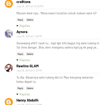
cre8tone
July 18, 2017 at 12:53 PM
Macam best nya.. Mana exact location untuk makan sate ni?
Reply
Delete
Replies
Aynora
July 18, 2017 at 1:45 PM
Senawang ehh? Jauh tu.. tapi dpt info bagus ttg sate tulang ni.
1st time dengar. Btw, slmt menjamu selera kpd yg nk pegi ye..
Reply
Delete
Replies
Rawlins GLAM
July 18, 2017 at 2:31 PM
Tu dia. Besarnya sate tulang dia tu! Mau kenyang seharian
kalau dapat tu.
Reply
Delete
Replies
Hanny Abdullh
July 18, 2017 at 3:12 PM