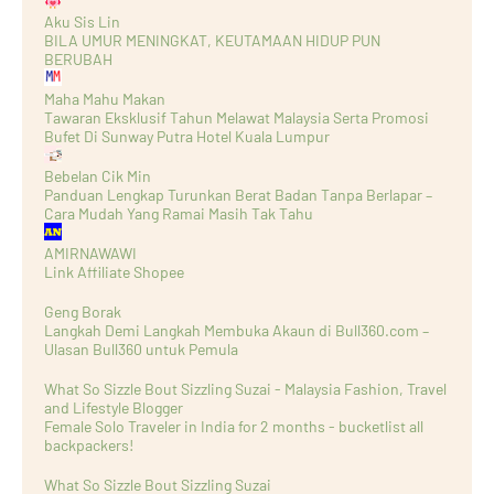
Aku Sis Lin
BILA UMUR MENINGKAT, KEUTAMAAN HIDUP PUN
BERUBAH
Maha Mahu Makan
Tawaran Eksklusif Tahun Melawat Malaysia Serta Promosi
Bufet Di Sunway Putra Hotel Kuala Lumpur
Bebelan Cik Min
Panduan Lengkap Turunkan Berat Badan Tanpa Berlapar –
Cara Mudah Yang Ramai Masih Tak Tahu
AMIRNAWAWI
Link Affiliate Shopee
Geng Borak
Langkah Demi Langkah Membuka Akaun di Bull360.com –
Ulasan Bull360 untuk Pemula
What So Sizzle Bout Sizzling Suzai - Malaysia Fashion, Travel
and Lifestyle Blogger
Female Solo Traveler in India for 2 months - bucketlist all
backpackers!
What So Sizzle Bout Sizzling Suzai