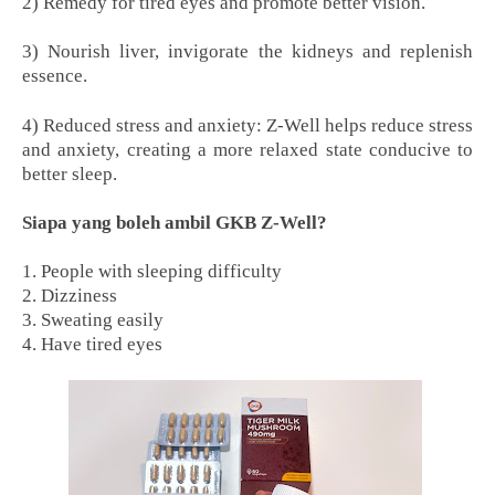
2) Remedy for tired eyes and promote better vision.
3) Nourish liver, invigorate the kidneys and replenish
essence.
4) Reduced stress and anxiety: Z-Well helps reduce stress
and anxiety, creating a more relaxed state conducive to
better sleep.
Siapa yang boleh ambil GKB Z-Well?
1. People with sleeping difficulty
2. Dizziness
3. Sweating easily
4. Have tired eyes