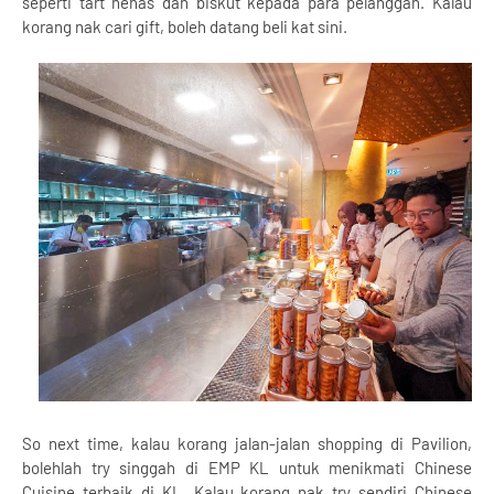
seperti tart nenas dan biskut kepada para pelanggan. Kalau
korang nak cari gift, boleh datang beli kat sini.
So next time, kalau korang jalan-jalan shopping di Pavilion,
bolehlah try singgah di EMP KL untuk menikmati Chinese
Cuisine terbaik di KL. Kalau korang nak try sendiri Chinese