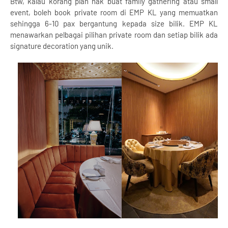
Btw, kalau korang plan nak buat family gathering atau small
event, boleh book private room di EMP KL yang memuatkan
sehingga 6-10 pax bergantung kepada size bilik. EMP KL
menawarkan pelbagai pilihan private room dan setiap bilik ada
signature decoration yang unik.