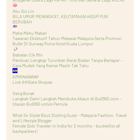
Aku Sis Lin
BILA UMUR MENINGKAT, KEUTAMAAN HIDUP PUN
BERUBAH
Maha Mahu Makan
Tawaran Eksklusif Tahun Melawat Malaysia Serta Promosi
Bufet Di Sunway Putra Hotel Kuala Lumpur
Bebelan Cik Min
Panduan Lengkap Turunkan Berat Badan Tanpa Berlapar –
Cara Mudah Yang Ramai Masih Tak Tahu
AMIRNAWAWI
Link Affiliate Shopee
Geng Borak
Langkah Demi Langkah Membuka Akaun di Bull360.com –
Ulasan Bull360 untuk Pemula
What So Sizzle Bout Sizzling Suzai - Malaysia Fashion, Travel
and Lifestyle Blogger
Female Solo Traveler in India for 2 months - bucketlist all
backpackers!