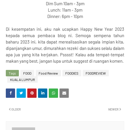
Dim Sum 10am - 3pm
Lunch: 11am - 3pm
Dinner: 6pm - 10pm
Di kesempatan ini, aku nak ucapkan Happy New Year 2023
kepada semua pembaca blog ni. Semoga sempena tahun
baharu 2023 ini, kita dapat merealisasikan segala impian kita,
dipanjangkan umur, dimurahkan rezeki dan sukses selalu dalam
apa jua yang kita kerjakan. Psssst! Kalau ada tempat-tempat
makan yang best, jangan lupa untuk suggest di ruangan komen.
Tags
FOOD
Food Review
FOODIES
FOODREVIEW
KUALA LUMPUR
OLDER
NEWER