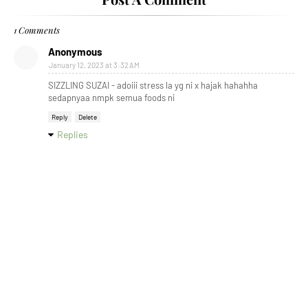
1 Comments
Anonymous
January 12, 2023 at 3:32 AM
SIZZLING SUZAI - adoiii stress la yg ni x hajak hahahha
sedapnyaa nmpk semua foods ni
Reply
Delete
Replies