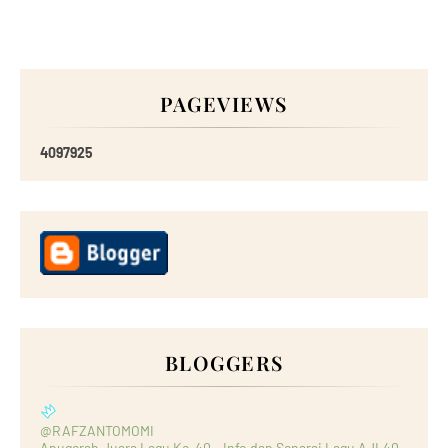
PAGEVIEWS
4
0
9
7
9
2
5
BLOGGERS
@RAFZANTOMOMI
Anugerah Juara Lagu Ke-40 - Info dan Senarai Lagu AJL40