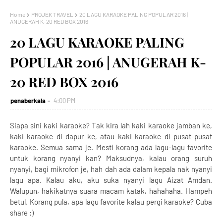
Home
PROJEK TRAVEL
20 LAGU KARAOKE PALING POPULAR 2016 |
ANUGERAH K-20 RED BOX 2016
20 LAGU KARAOKE PALING
POPULAR 2016 | ANUGERAH K-
20 RED BOX 2016
penaberkala
4:00 PM
Siapa sini kaki karaoke? Tak kira lah kaki karaoke jamban ke,
kaki karaoke di dapur ke, atau kaki karaoke di pusat-pusat
karaoke. Semua sama je. Mesti korang ada lagu-lagu favorite
untuk korang nyanyi kan? Maksudnya, kalau orang suruh
nyanyi, bagi mikrofon je, hah dah ada dalam kepala nak nyanyi
lagu apa. Kalau aku, aku suka nyanyi lagu Aizat Amdan.
Walupun, hakikatnya suara macam katak, hahahaha. Hampeh
betul. Korang pula, apa lagu favorite kalau pergi karaoke? Cuba
share :)