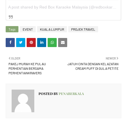
A post shared by Red Box Karaoke Malaysia (@redboxkaraokemalaysia)
Tags
EVENT
KUALA LUMPUR
PROJEK TRAVEL
OLDER
NEWER
PAKEJ MURAH KE PULAU
JATUH CINTA DENGAN KELAZATAN
PERHENTIAN BERSAMA
CREAM PUFF DI GULA PETITE
PERHENTIANKRAVERS
POSTED BY
PENABERKALA