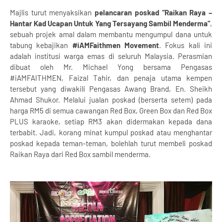
Majlis turut menyaksikan
pelancaran poskad “Raikan Raya –
Hantar Kad Ucapan Untuk Yang Tersayang Sambil Menderma”
,
sebuah projek amal dalam membantu mengumpul dana untuk
tabung kebajikan
#iAMFaithmen Movement
. Fokus kali ini
adalah institusi warga emas di seluruh Malaysia. Perasmian
dibuat oleh Mr. Michael Yong bersama Pengasas
#iAMFAITHMEN, Faizal Tahir, dan penaja utama kempen
tersebut yang diwakili Pengasas Awang Brand, En. Sheikh
Ahmad Shukor. Melalui jualan poskad (berserta setem) pada
harga RM5 di semua cawangan Red Box, Green Box dan Red Box
PLUS karaoke, setiap RM3 akan didermakan kepada dana
terbabit. Jadi, korang minat kumpul poskad atau menghantar
poskad kepada teman-teman, bolehlah turut membeli poskad
Raikan Raya dari Red Box sambil menderma.