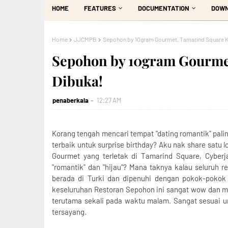
HOME
FEATURES
DOCUMENTATION
DOWN
Home
JJCMPB
Sepohon by 10gram Gourmet, Tamarind Square Ki
Sepohon by 10gram Gourme
Dibuka!
penaberkala
12:27 AM
Korang tengah mencari tempat "dating romantik" palin
terbaik untuk surprise birthday? Aku nak share satu 
Gourmet yang terletak di Tamarind Square, Cyber
"romantik" dan "hijau"? Mana taknya kalau seluruh r
berada di Turki dan dipenuhi dengan pokok-pokok
keseluruhan Restoran Sepohon ini sangat wow dan 
terutama sekali pada waktu malam. Sangat sesuai un
tersayang.