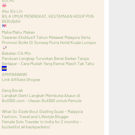
AJL40
Aku Sis Lin
BILA UMUR MENINGKAT, KEUTAMAAN HIDUP PUN
BERUBAH
Maha Mahu Makan
Tawaran Eksklusif Tahun Melawat Malaysia Serta
Promosi Bufet Di Sunway Putra Hotel Kuala Lumpur
Bebelan Cik Min
Panduan Lengkap Turunkan Berat Badan Tanpa
Berlapar – Cara Mudah Yang Ramai Masih Tak Tahu
AMIRNAWAWI
Link Affiliate Shopee
Geng Borak
Langkah Demi Langkah Membuka Akaun di
Bull360.com – Ulasan Bull360 untuk Pemula
What So Sizzle Bout Sizzling Suzai - Malaysia
Fashion, Travel and Lifestyle Blogger
Female Solo Traveler in India for 2 months -
bucketlist all backpackers!