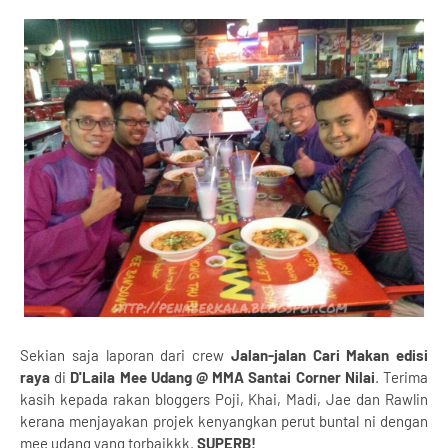
Sekian saja laporan dari crew
Jalan-jalan Cari Makan edisi
raya
di
D'Laila Mee Udang @ MMA Santai Corner Nilai
. Terima
kasih kepada rakan bloggers Poji, Khai, Madi, Jae dan Rawlin
kerana menjayakan projek kenyangkan perut buntal ni dengan
mee udang yang torbaikkk.
SUPERB!