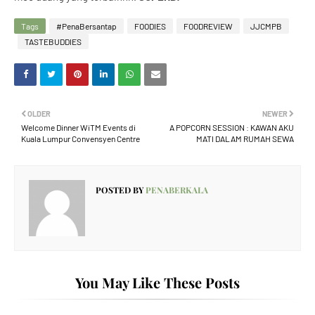
Tags
#PenaBersantap
FOODIES
FOODREVIEW
JJCMPB
TASTEBUDDIES
OLDER
NEWER
Welcome Dinner WiTM Events di
A POPCORN SESSION : KAWAN AKU
Kuala Lumpur Convensyen Centre
MATI DALAM RUMAH SEWA
POSTED BY
PENABERKALA
You May Like These Posts