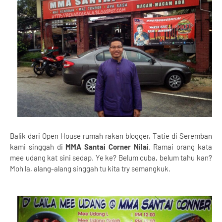
Balik dari Open House rumah rakan blogger, Tatie di Seremban
kami singgah di
MMA Santai Corner Nilai
. Ramai orang kata
mee udang kat sini sedap. Ye ke? Belum cuba, belum tahu kan?
Moh la, alang-alang singgah tu kita try semangkuk.