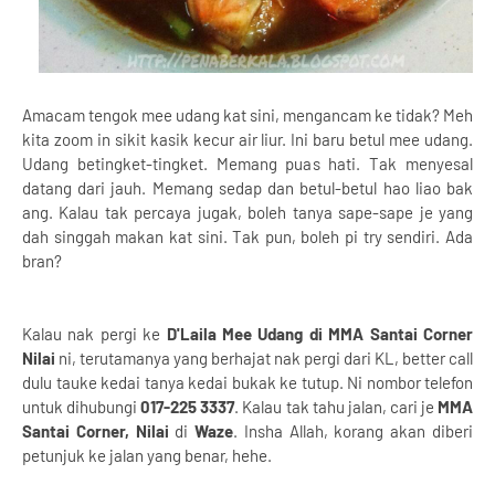
Amacam tengok mee udang kat sini, mengancam ke tidak? Meh
kita zoom in sikit kasik kecur air liur. Ini baru betul mee udang.
Udang betingket-tingket. Memang puas hati. Tak menyesal
datang dari jauh. Memang sedap dan betul-betul hao liao bak
ang. Kalau tak percaya jugak, boleh tanya sape-sape je yang
dah singgah makan kat sini. Tak pun, boleh pi try sendiri. Ada
bran?
Kalau nak pergi ke
D'Laila Mee Udang di MMA Santai Corner
Nilai
ni, terutamanya yang berhajat nak pergi dari KL, better call
dulu tauke kedai tanya kedai bukak ke tutup. Ni nombor telefon
untuk dihubungi
017-225 3337
. Kalau tak tahu jalan, cari je
MMA
Santai Corner, Nilai
di
Waze
. Insha Allah, korang akan diberi
petunjuk ke jalan yang benar, hehe.